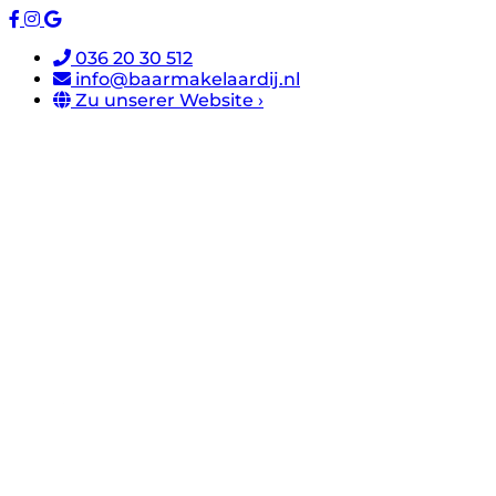
036 20 30 512
info@baarmakelaardij.nl
Zu unserer Website ›