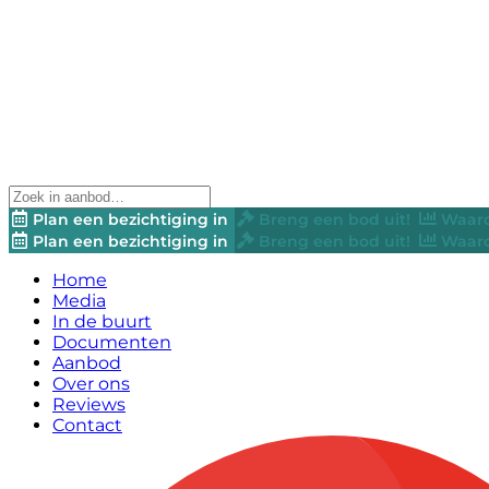
Plan een bezichtiging in
Breng een bod uit!
Waard
Plan een bezichtiging in
Breng een bod uit!
Waard
Home
Media
In de buurt
Documenten
Aanbod
Over ons
Reviews
Contact